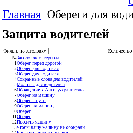
Главная
Обереги для вод
Защита водителей
Фильтр по заголовку
Количество 
№
Заголовок материала
1
Оберег перед дорогой
2
Оберег для водителя
3
Оберег для водителя
4
Сохранные слова для водителей
5
Молитва для водителей
6
Обращение к Ангелу-хранителю
7
Оберег на машину
8
Оберег в пути
9
Оберег на машину
10
Оберег
11
Оберег
12
Продать машину
13
Чтобы вашу машину не обокрали
14
Как снять порчу с машины