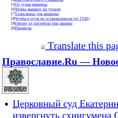
15
От угона машины
16
Чтобы машину не угнали
17
Талисманы для машины
18
Чтобы в пути не останавливали (от ГАИ)
19
Оберег от погибели при аварии
20
Приметы
Translate this p
Православие.Ru — Ново
Церковный суд Екатерин
извергнуть схиигумена 