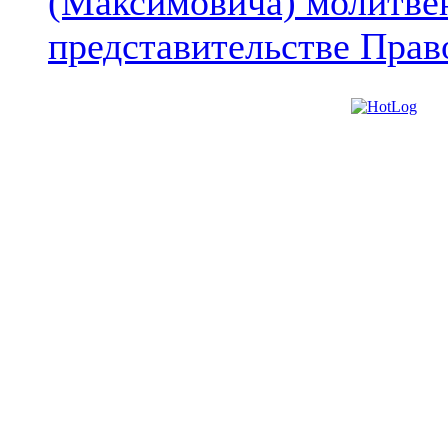
(Максимовича) молитве
представительстве Прав