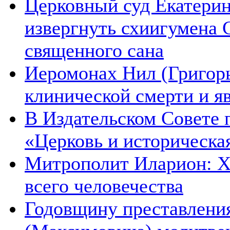
Церковный суд Екатерин
извергнуть схиигумена 
священного сана
Иеромонах Нил (Григорье
клинической смерти и я
В Издательском Совете 
«Церковь и историческа
Митрополит Иларион: Х
всего человечества
Годовщину преставления