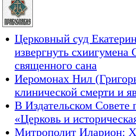
Церковный суд Екатерин
извергнуть схиигумена 
священного сана
Иеромонах Нил (Григорье
клинической смерти и я
В Издательском Совете 
«Церковь и историческа
Митрополит Иларион: Х