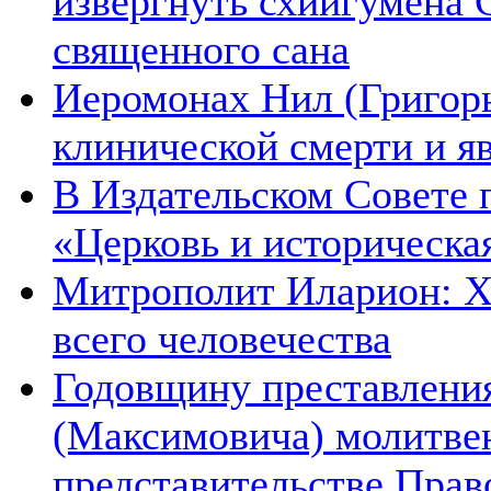
извергнуть схиигумена 
священного сана
Иеромонах Нил (Григорье
клинической смерти и я
В Издательском Совете 
«Церковь и историческа
Митрополит Иларион: Х
всего человечества
Годовщину преставления
(Максимовича) молитве
представительстве Прав