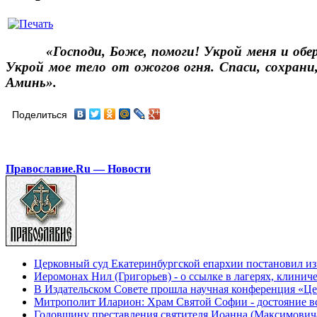
«Господи, Боже, помоги! Укрой меня и обе
Укрой мое тело от ожогов огня. Спаси, сохрани
Аминь».
Поделиться
Православие.Ru — Новости
Церковный суд Екатеринбургской епархии постановил из
Иеромонах Нил (Григорьев) - о ссылке в лагерях, клинич
В Издательском Совете прошла научная конференция «Це
Митрополит Иларион: Храм Святой Софии - достояние вс
Годовщину преставления святителя Иоанна (Максимович