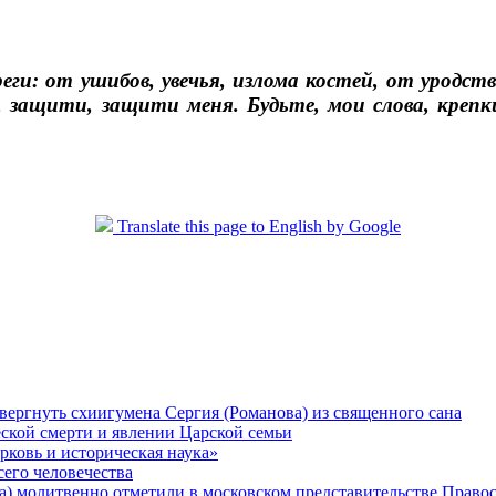
реги: от ушибов, увечья, излома костей, от уродс
, защити, защити меня. Будьте, мои слова, креп
Translate this page to English by Google
вергнуть схиигумена Сергия (Романова) из священного сана
еской смерти и явлении Царской семьи
рковь и историческая наука»
его человечества
а) молитвенно отметили в московском представительстве Право