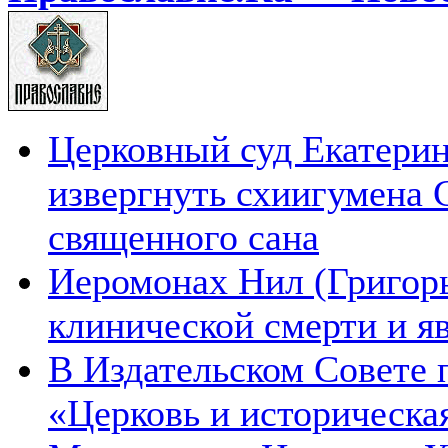
Церковный суд Екатерин
извергнуть схиигумена 
священного сана
Иеромонах Нил (Григорье
клинической смерти и я
В Издательском Совете 
«Церковь и историческа