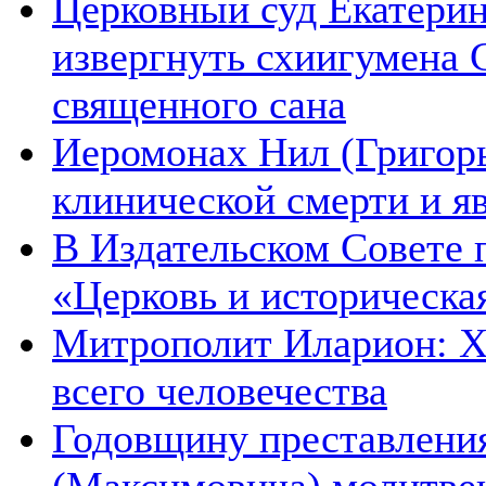
Церковный суд Екатерин
извергнуть схиигумена 
священного сана
Иеромонах Нил (Григорье
клинической смерти и я
В Издательском Совете 
«Церковь и историческа
Митрополит Иларион: Х
всего человечества
Годовщину преставления