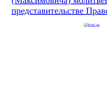
(Максимовича) молитве
представительстве Прав