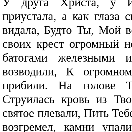
У друга Христа, у Ив
приустала, а как глаза 
видала, Будто Ты, Мой 
своих крест огромный н
батогами железными и
возводили, К огромно
прибили. На голове Т
Струилась кровь из Тв
святое плевали, Пить Теб
возгремел, камни упал