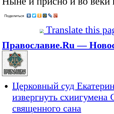
Ныне и присно и во веки 
Поделиться
Translate this p
Православие.Ru — Ново
Церковный суд Екатерин
извергнуть схиигумена 
священного сана