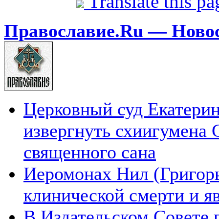
Translate this p
Православие.Ru — Ново
Церковный суд Екатерин
извергнуть схиигумена 
священного сана
Иеромонах Нил (Григорье
клинической смерти и я
В Издательском Совете 