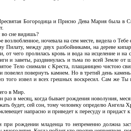
ресвятая Богородица и Присно Дева Мария была в Св
т.
 во сне видишь?
 возлюбленное, ночевала на сем месте, видела о Тебе
у Пилату, между двух разбойниками, на дереве кипар
и, от чего пролилась кровь и вода на исцеление и на
иги и заветы, раздвинулась и тьма по всей Земле от
вятое Тело снимали с Креста, плащаницею чистою сви
 повелел повернуть камнем. Но в третий день камень 
из того извел и всех грешных воскресил. Сам же Ты
его в Мир.
ин раз в месяц, когда бывает рождения новолуния, мес
жать будет, сей сон, тому человеку определю Ангела Х
оклевещет напрасно и приведет к пересуду и придаст к
 при рождении младенца то непременно должна заст
 многолетия. Когда пойдет кто против неприятеля, по