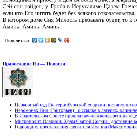
Сей сон найден, у Гроба в Иерусалиме Царем Грече
если кто Его читать будет без всякого откозательства
В котором доме Сия Милость пребывать будет, то к т
Аминь. Аминь. Аминь.
Поделиться
Православие.Ru — Новости
Церковный суд Екатеринбургской епархии постановил из
Иеромонах Нил (Григорьев) - о ссылке в лагерях, клинич
В Издательском Совете прошла научная конференция «Це
Митрополит Иларион: Храм Святой Софии - достояние вс
Годовщину преставления святителя Иоанна (Максимович