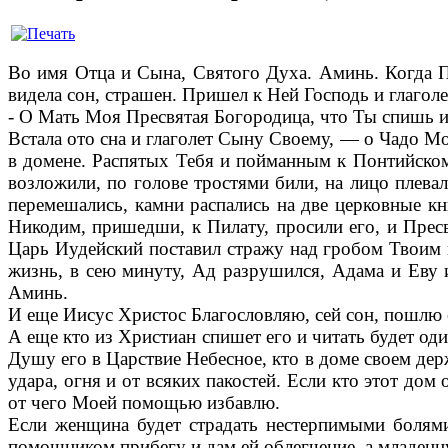
Во имя Отца и Сына, Святого Духа. Аминь. Когда П
видела сон, страшен. Пришел к Ней Господь и глаголе
- О Мать Моя Пресвятая Богородица, что Ты спишь и
Встала ото сна и глаголет Сыну Своему, — о Чадо Мое
в домене. Распятых Тебя и пойманным к Понтийском
возложили, по голове тростями били, на лицо плевал
перемешались, камни распались на две церковные кн
Никодим, пришедши, к Пилату, просили его, и Прес
Царь Иудейский поставил стражу над гробом Твоим и
жизнь, в сею минуту, Ад разрушился, Адама и Еву 
Аминь.
И еще Иисус Христос Благословляю, сей сон, пошлю 
А еще кто из Христиан спишет его и читать будет од
Душу его в Царствие Небесное, кто в доме своем дер
удара, огня и от всяких пакостей. Если кто этот дом 
от чего Моей помощью избавлю.
Если женщина будет страдать нестерпимыми болями
помощником прибегу и дам ей облегчение, а младенцу