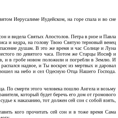
ятом Иерусалиме Иудейском, на горе спала и во сне
 сон и видела Святых Апостолов. Петра в ризе и Павла
иса и кедра, на голову Твою Святую терновый венец
 спасение душам. В это же время и час Солнце и Луна
 шестого по девятого часа. Потом же Старцы Иосиф и
в, и в гробе новом положили и погребли в Землю. И
распался надвое, и Ты воскрес из мертвых и даровал
 вошел на небо и сел Одесную Отца Нашего Господа.
яца. По смерти этого человека пошлю Ангела и возьму
ранителя, который будет беречь его дом от громового
 судье к наказанию, тот должен сей сон с собой взять,
авить кого прочитать сей сон и в тоже время Сама
могу.