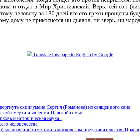
ским и отдан в Мир Христианский. Верь, сей сон (ли
, тому человеку за 180 дней все его грехи прощены буд
ому дому не прикоснется ни дьявол, ни зверь, ни чаро
Translate this page to English by Google
вергнуть схиигумена Сергия (Романова) из священного сана
еской смерти и явлении Царской семьи
рковь и историческая наука»
его человечества
а) молитвенно отметили в московском представительстве Право