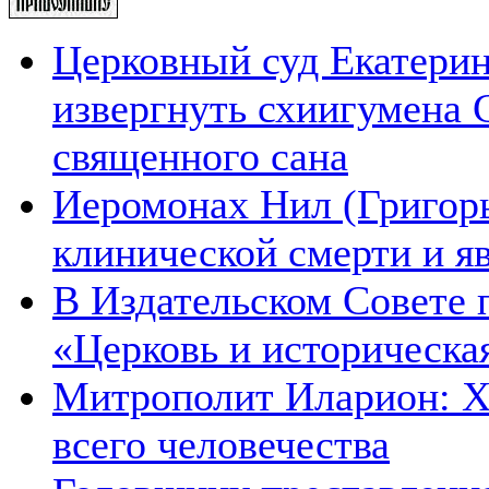
Церковный суд Екатерин
извергнуть схиигумена 
священного сана
Иеромонах Нил (Григорье
клинической смерти и я
В Издательском Совете 
«Церковь и историческа
Митрополит Иларион: Х
всего человечества