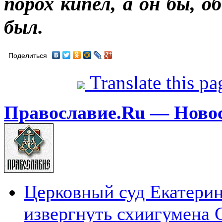
порох кипел, а он бы, о
был.
Поделиться
Translate this p
Православие.Ru — Ново
Церковный суд Екатерин
извергнуть схиигумена 