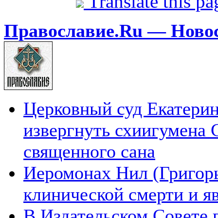
Translate this p
Православие.Ru — Ново
Церковный суд Екатерин
извергнуть схиигумена 
священного сана
Иеромонах Нил (Григорье
клинической смерти и я
В Издательском Совете 